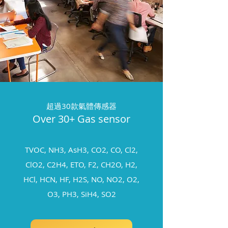
超過30款氣體傳感器
Over 30+ Gas sensor
TVOC, NH3, AsH3, CO2, CO, Cl2,
ClO2, C2H4, ETO, F2, CH2O, H2,
HCl, HCN, HF, H2S, NO, NO2, O2,
O3, PH3, SiH4, SO2