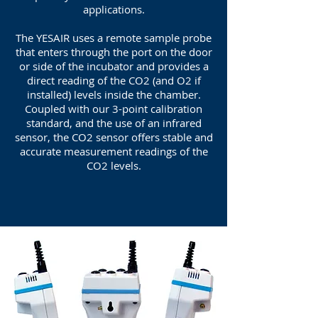
applications.
The YESAIR uses a remote sample probe
that enters through the port on the door
or side of the incubator and provides a
direct reading of the CO2 (and O2 if
installed) levels inside the chamber.
Coupled with our 3-point calibration
standard, and the use of an infrared
sensor, the CO2 sensor offers stable and
accurate measurement readings of the
CO2 levels.