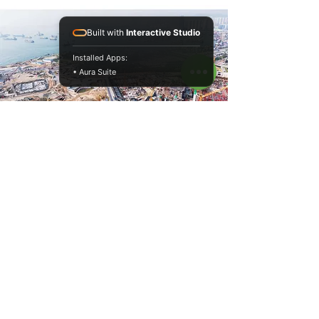
Built with
Interactive Studio
Installed Apps:
• Aura Suite
石屎槍 | 石屎試力槍
Technical specifications