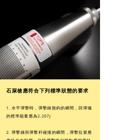
石屎槍應符合下列標準狀態的要求
1. 水平彈擊時，彈擊錘脫鈎的瞬間，回彈儀
的標準能量應為2.207J
2. 彈擊錘與彈擊杆碰撞的瞬間，彈擊拉簧應