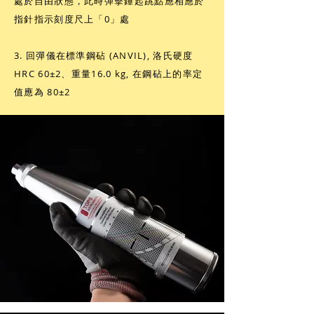
處於自由狀態，此時彈擊錘起跳點應相應於
指針指示刻度尺上「0」處
3. 回彈儀在標準鋼砧 (ANVIL), 洛氏硬度
HRC 60±2、重量16.0 kg, 在鋼砧上的率定
值應為 80±2