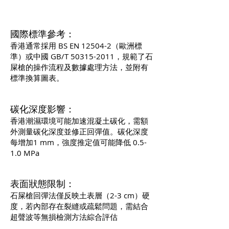
國際標準參考：
香港通常採用 BS EN 12504-2（歐洲標
準）或中國 GB/T
50315-2011
，規範了石
屎槍的操作流程及數據處理方法，並附有
標準換算圖表。
碳化深度影響：
香港潮濕環境可能加速混凝土碳化，需額
外測量碳化深度並修正回彈值。碳化深度
每增加1 mm，強度推定值可能降低 0.5-
1.0 MPa
表面狀態限制：
石屎槍回彈法僅反映土表層（2-3 cm）硬
度，若內部存在裂縫或疏鬆問題，需結合
超聲波等無損檢測方法綜合評估